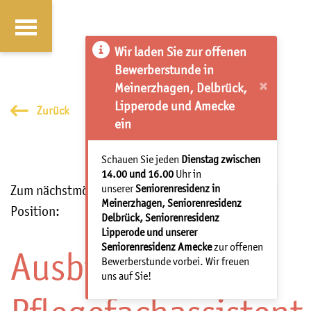
Wir laden Sie zur offenen
Bewerberstunde in
×
Meinerzhagen, Delbrück,
Lipperode und Amecke
Zurück
ein
Schauen Sie jeden
Dienstag zwischen
14.00 und 16.00
Uhr in
Zum nächstmöglichen Zeitpunkt besetzen wir die
unserer
Seniorenresidenz in
Meinerzhagen, Seniorenresidenz
Position:
Delbrück, Seniorenresidenz
Lipperode und unserer
Seniorenresidenz Amecke
zur offenen
Ausbildung
Bewerberstunde vorbei. Wir freuen
uns auf Sie!