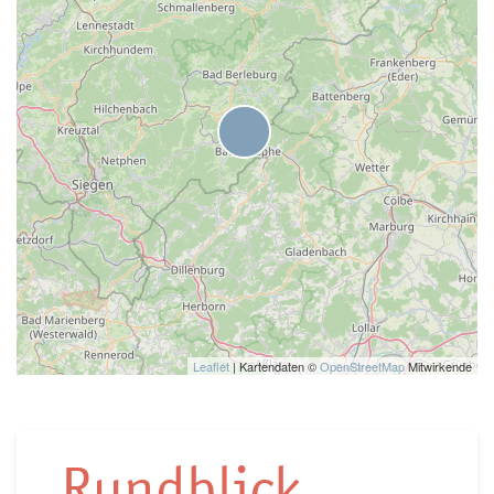
Leaflet
| Kartendaten ©
OpenStreetMap
Mitwirkende
Rundblick