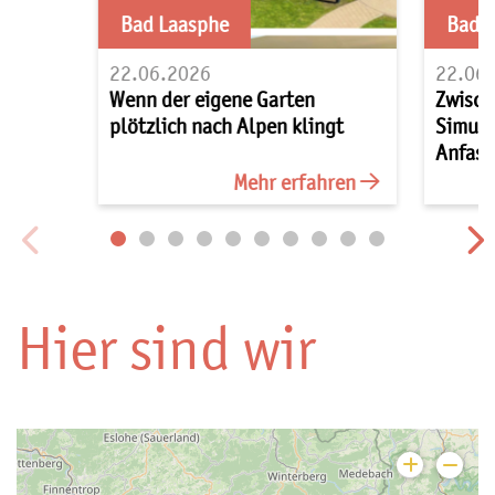
Bad Laasphe
Bad 
22.06.2026
22.06
Wenn der eigene Garten
Zwisch
plötzlich nach Alpen klingt
Simula
Anfass
Mehr erfahren
Hier sind wir