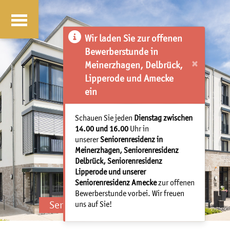
Wir laden Sie zur offenen
Bewerberstunde in
×
Meinerzhagen, Delbrück,
Lipperode und Amecke
ein
Schauen Sie jeden
Dienstag zwischen
14.00 und 16.00
Uhr in
unserer
Seniorenresidenz in
Meinerzhagen, Seniorenresidenz
Delbrück, Seniorenresidenz
Lipperode und unserer
Seniorenresidenz Amecke
zur offenen
Bewerberstunde vorbei. Wir freuen
Seniorenresidenz Bad Laasphe
uns auf Sie!