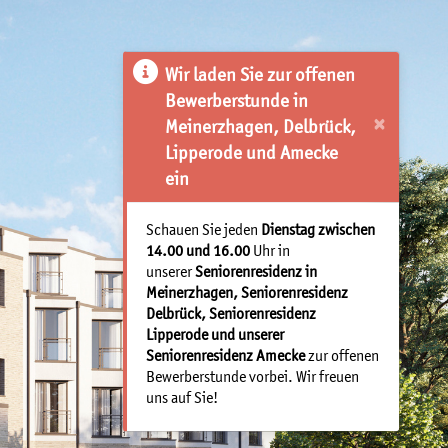
Wir laden Sie zur offenen
Bewerberstunde in
×
Meinerzhagen, Delbrück,
Lipperode und Amecke
ein
Schauen Sie jeden
Dienstag zwischen
14.00 und 16.00
Uhr in
unserer
Seniorenresidenz in
Meinerzhagen, Seniorenresidenz
Delbrück, Seniorenresidenz
Lipperode und unserer
Seniorenresidenz Amecke
zur offenen
Bewerberstunde vorbei. Wir freuen
uns auf Sie!