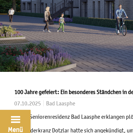
100 Jahre gefeiert: Ein besonderes Ständchen in d
07.10.2025
Bad Laasphe
In der Seniorenresidenz Bad Laasphe erklangen plö
Menü
Der Liederkranz Dotzlar hatte sich angekündigt, u