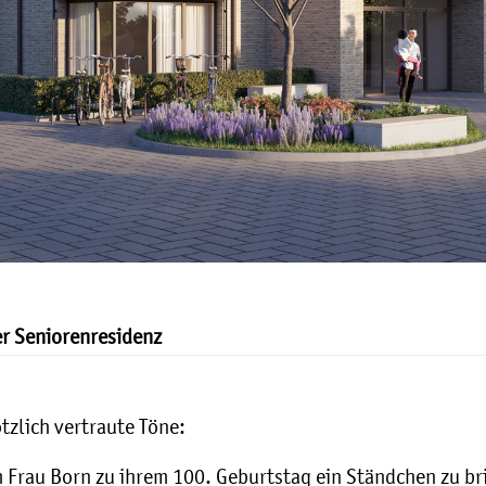
er Seniorenresidenz
tzlich vertraute Töne:
m Frau Born zu ihrem 100. Geburtstag ein Ständchen zu br