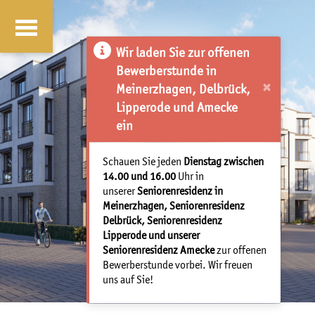
Wir laden Sie zur offenen
Bewerberstunde in
×
Meinerzhagen, Delbrück,
Lipperode und Amecke
ein
Schauen Sie jeden
Dienstag zwischen
14.00 und 16.00
Uhr in
unserer
Seniorenresidenz in
Meinerzhagen, Seniorenresidenz
Delbrück, Seniorenresidenz
Lipperode und unserer
Seniorenresidenz Amecke
zur offenen
Bewerberstunde vorbei. Wir freuen
uns auf Sie!