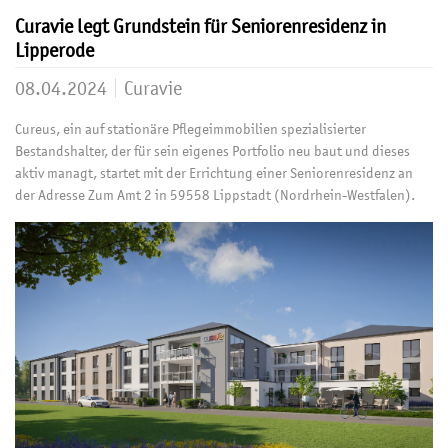
Curavie legt Grundstein für Seniorenresidenz in
Lipperode
08.04.2024
Curavie
Cureus, ein auf stationäre Pflegeimmobilien spezialisierter
Bestandshalter, der für sein eigenes Portfolio neu baut und dieses
aktiv managt, startet mit der Errichtung einer Seniorenresidenz an
der Adresse Zum Amt 2 in 59558 Lippstadt (Nordrhein-Westfalen).