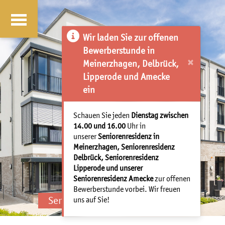
Wir laden Sie zur offenen
Bewerberstunde in
×
Meinerzhagen, Delbrück,
Lipperode und Amecke
ein
Schauen Sie jeden
Dienstag zwischen
14.00 und 16.00
Uhr in
unserer
Seniorenresidenz in
Meinerzhagen, Seniorenresidenz
Delbrück, Seniorenresidenz
Lipperode und unserer
Seniorenresidenz Amecke
zur offenen
Bewerberstunde vorbei. Wir freuen
Seniorenresidenz Bad Laasphe
uns auf Sie!